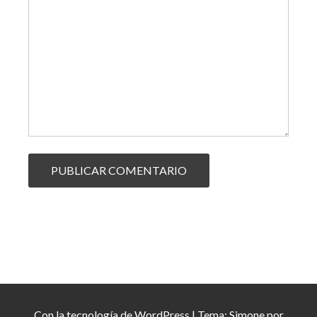
Con la tecnología de
WordPress
|
Tema:
Simone
por